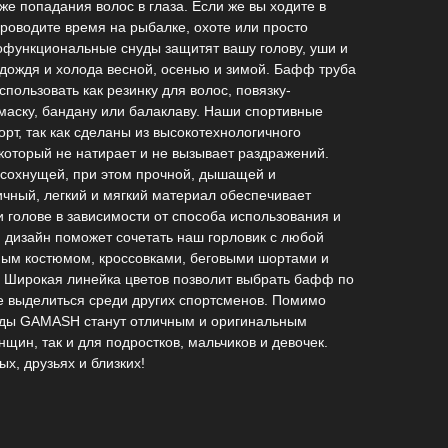
же попадания волос в глаза. Если же вы ходите в
проводите время на рыбалке, охоте или просто
гофункциональные снуды защитят вашу голову, уши и
, дождя и холода весной, осенью и зимой. Бафф труба
пользовать как резинку для волос, повязку-
 маску, бандану или балаклаву. Наши спортивные
т, так как сделаны из высокотехнологичного
который не натирает и не вызывает раздражений.
осохнущей, при этом прочной, дышащей и
чный, легкий и мягкий материал обеспечивает
 голове в зависимости от способа использования и
й дизайн поможет сочетать наш горловик с любой
ным костюмом, кроссовками, беговыми шортами и
. Широкая линейка цветов позволит выбрать бафф по
е выделиться среди других спортсменов. Помимо
уды GAMASH станут отличным и оригинальным
щин, так и для подростков, мальчиков и девочек.
х, друзьях и близких!