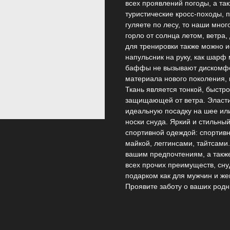
всех проявлений погоды, а так
туристические кросс-походы, 
гуляете по лесу, то наши мно
горло от солнца летом, ветра
для тренировки также можно ис
напульсник на руку, как шарф
баффы не вызывают дискомфор
материала нового поколения, 
Ткань является тонкой, быстр
защищающей от ветра. Эласти
идеальную посадку на шее или
носки снуда. Яркий и стильны
спортивной одеждой: спортив
майкой, леггинсами, тайтсами
вашим предпочтениям, а такж
всех прочих преимуществ, сн
подарком как для мужчин и жен
Проявите заботу о ваших родны