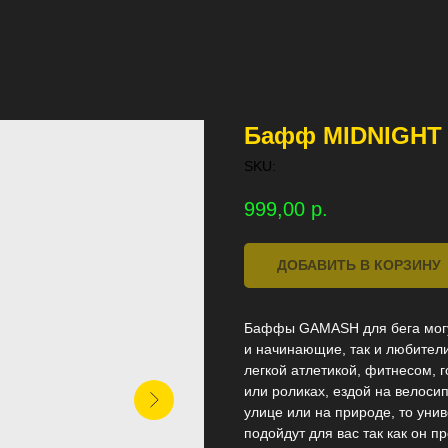
Бафф MIDNIGHT
SKU:
999,00
р.
ДОБАВИТЬ В КОРЗИНУ
Баффы GAMASH для бега могу
и начинающие, так и любители
легкой атлетикой, фитнесом, 
или роликах, ездой на велоси
улице или на природе, то ун
подойдут для вас так как он 