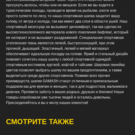
просунуть волосы, чтобы они не мешали. Если же вы ходите в
туристические походы, проводите время на рыбалке, охоте или
просто гуляете по лесу, то наша спортивная шапка защитит вашу
голову, от ветра и холода, так как имеет два слоя в области ушей. Наш
спортивный аксессуар не вызывают дискомфорт, так как сделан из
высокотехнологичного материала нового поколения бифлекс, который
не натирает и не вызывает раздражений. Специальная спортивная
утепленная ткань является легкой, быстросохнущей, при этом
прочной, дышащей. Эластичный, легкий и мягкий материал
обеспечивает идеальную посадку на голове. Яркий и стильный дизайн
поможет сочетать нашу шапку с любой спортивной одеждой:
спортивным костюмом, курткой, кофтой и тайсами. Широкая линейка
цветов позволит выбрать шапку по вашим предпочтениям, а также
выделиться среди других спортсменов. Помимо всех прочих
преимуществ, шапки GAMASH станут отличным и оригинальным
подарком как для мужчин и женщин, так и для подростков, мальчиков и
девочек. Проявите заботу о ваших родных, друзьях и близких! Наши
товары опробовали уже тысячи людей и остались довольны.
Присоединяйтесь и вы к числу наших клиентов!
СМОТРИТЕ ТАКЖЕ