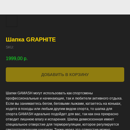
Шапка GRAPHITE
SKU:
1999,00
р.
ДОБАВИТЬ В КОРЗИНУ
Шапки GAMASH могут использовать как спортсмены
профессиональные и начинающие, так и любители активного отдыха.
Если вы занимаетесь бегом, беговыми лыжами, катаетесь на коньках,
ходите в походы или любым другим видом спорта, то шапка для
спорта GAMASH идеально подойдет для вас, так как она прекрасно
отводит лишнюю влагу и испарения. Шапка демисезонная имеет
специальное отверстие для терморегуляции, которое регулируется
светоотражающим шнурком. Также через это отверстие можно