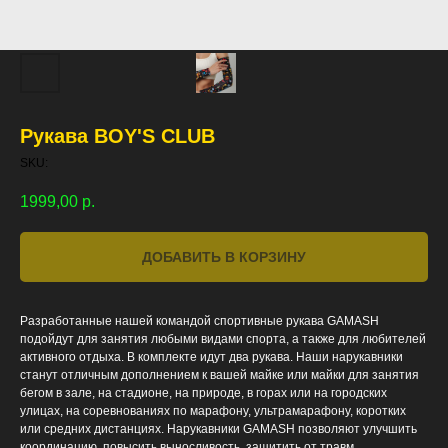
Рукава BOY'S CLUB
SKU:
1999,00
р.
ДОБАВИТЬ В КОРЗИНУ
Разработанные нашей командой спортивные рукава GAMASH
подойдут для занятия любыми видами спорта, а также для любителей
активного отдыха. В комплекте идут два рукава. Наши нарукавники
станут отличным дополнением к вашей майке или майки для занятия
бегом в зале, на стадионе, на природе, в горах или на городских
улицах, на соревнованиях по марафону, ультрамарафону, коротких
или средних дистанциях. Нарукавники GAMASH позволяют улучшить
координацию, повысить выносливость, защитить от травм,