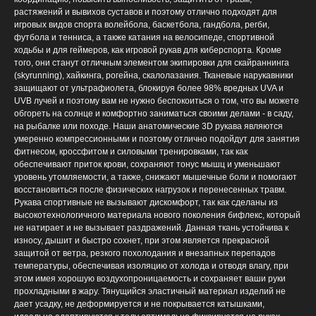
растяжений и вывихов суставов и поэтому отлично подходят для
игровых видов спорта волейбола, баскетбола, гандбола, регби,
футбола и тенниса, а также катания на велосипеде, спортивной
ходьбы и для геймеров, как игровой рукав для киберспорта. Кроме
того, они станут отличным элементом экипировки для скайраннинга
(skyrunning), хайкинга, рогейна, скалолазания. Тканевые нарукавники
защищают от ультрафиолета, блокируя более 98% вредных UVA и
UVB лучей и поэтому вам не нужно беспокоиться о том, что вы можете
обгореть на солнце и комфортно заниматься своими делами - в саду,
на рыбалке или походе. Наши анатомические 3D рукава являются
умеренно компрессионными и поэтому отлично подойдут для занятия
фитнесом, кроссфитом и силовыми тренировками, так как
обеспечивают приток крови, сохраняют тонус мышц и уменьшают
уровень утомляемости, а также, снижают мышечные боли и помогают
восстановиться после физических нагрузок и перенесенных травм.
Рукава спортивные не вызывают дискомфорт, так как сделаны из
высокотехнологичного материала нового поколения бифлекс, который
не натирает и не вызывает раздражений. Данная ткань устойчива к
износу, дышит и быстро сохнет, при этом является прекрасной
защитой от ветра, резкого похолодания и внезапных перепадов
температуры, обеспечивая изоляцию от холода и отводя влагу, при
этом имея хорошую воздухопроницаемость и сохраняет ваши руки
прохладными в жару. Тянущийся эластичный материал изделий не
дает усадку, не деформируется и не покрывается катышками,