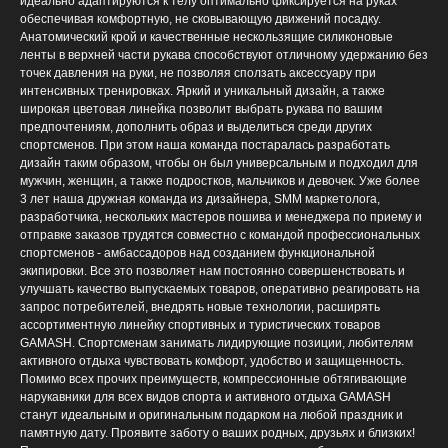
идеально адаптируются к телу оптимально фиксируется на руках
обеспечивая комфортную, не сковывающую движений посадку.
Анатомический крой и качественные нескользящие силиконовые
ленты в верхней части рукава способствуют отличному удержанию без
точек давления на руки, не позволяя сползать аксессуару при
интенсивных тренировках. Яркий и уникальный дизайн, а также
широкая цветовая линейка позволит выбрать рукава по вашим
предпочтениям, дополнить образ и выделиться среди других
спортсменов. При этом наша команда постаралась разработать
дизайн таким образом, чтобы он был универсальным и подходил для
мужчин, женщин, а также подростков, мальчиков и девочек. Уже более
3 лет наша дружная команда из дизайнера, SMM маркетолога,
разработчика, нескольких мастеров пошива и менеджера по приему и
отправке заказов трудятся совместно с командой профессиональных
спортсменов - амбассадоров над созданием функциональной
экипировки. Все это позволяет нам постоянно совершенствовать и
улучшать качество выпускаемых товаров, оперативно реагировать на
запрос потребителей, внедрять новые технологии, расширять
ассортиментную линейку спортивных и туристических товаров
GAMASH. Спортсменам занимать лидирующие позиции, любителям
активного отдыха чувствовать комфорт, удобство и защищенность.
Помимо всех прочих преимуществ, компрессионные обтягивающие
нарукавники для всех видов спорта и активного отдыха GAMASH
станут идеальным и оригинальным подарком на любой праздник и
памятную дату. Проявите заботу о ваших родных, друзьях и близких!