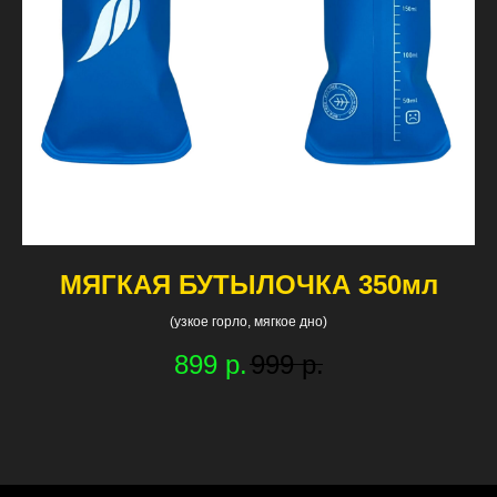
МЯГКАЯ БУТЫЛОЧКА 350мл
(узкое горло, мягкое дно)
Ст
899
р.
999
р.