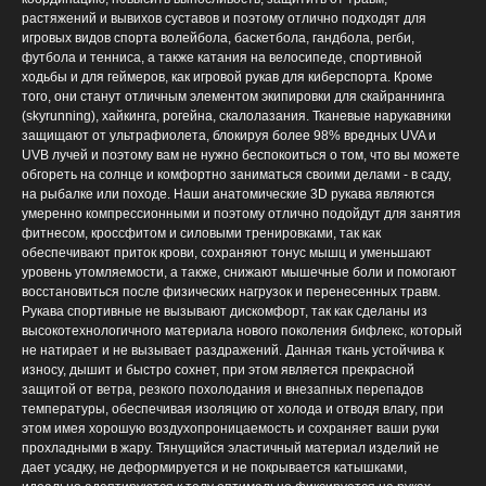
растяжений и вывихов суставов и поэтому отлично подходят для
игровых видов спорта волейбола, баскетбола, гандбола, регби,
футбола и тенниса, а также катания на велосипеде, спортивной
ходьбы и для геймеров, как игровой рукав для киберспорта. Кроме
того, они станут отличным элементом экипировки для скайраннинга
(skyrunning), хайкинга, рогейна, скалолазания. Тканевые нарукавники
защищают от ультрафиолета, блокируя более 98% вредных UVA и
UVB лучей и поэтому вам не нужно беспокоиться о том, что вы можете
обгореть на солнце и комфортно заниматься своими делами - в саду,
на рыбалке или походе. Наши анатомические 3D рукава являются
умеренно компрессионными и поэтому отлично подойдут для занятия
фитнесом, кроссфитом и силовыми тренировками, так как
обеспечивают приток крови, сохраняют тонус мышц и уменьшают
уровень утомляемости, а также, снижают мышечные боли и помогают
восстановиться после физических нагрузок и перенесенных травм.
Рукава спортивные не вызывают дискомфорт, так как сделаны из
высокотехнологичного материала нового поколения бифлекс, который
не натирает и не вызывает раздражений. Данная ткань устойчива к
износу, дышит и быстро сохнет, при этом является прекрасной
защитой от ветра, резкого похолодания и внезапных перепадов
температуры, обеспечивая изоляцию от холода и отводя влагу, при
этом имея хорошую воздухопроницаемость и сохраняет ваши руки
прохладными в жару. Тянущийся эластичный материал изделий не
дает усадку, не деформируется и не покрывается катышками,