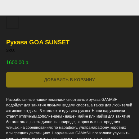
Рукава GOA SUNSET
SKU:
1600,00
р.
ДОБАВИТЬ В КОРЗИНУ
Разработанные нашей командой спортивные рукава GAMASH
подойдут для занятия любыми видами спорта, а также для любителей
активного отдыха. В комплекте идут два рукава. Наши нарукавники
станут отличным дополнением к вашей майке или майки для занятия
бегом в зале, на стадионе, на природе, в горах или на городских
улицах, на соревнованиях по марафону, ультрамарафону, коротких
или средних дистанциях. Нарукавники GAMASH позволяют улучшить
координацию, повысить выносливость, защитить от травм,