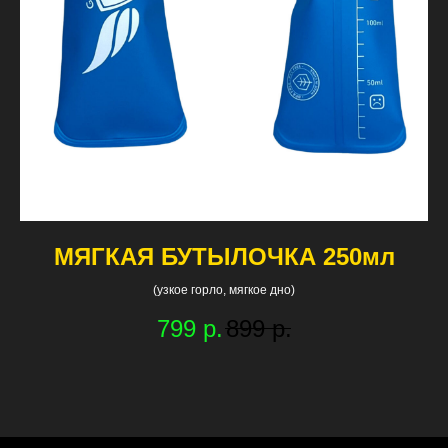
г.
МЯГКАЯ БУТЫЛОЧКА 250мл
(узкое горло, мягкое дно)
799
р.
899
р.