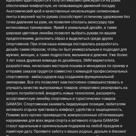
идеально адаптируются к телу оптимально фиксируется на руках
обеспечивая комфортную, не сковывающую движений посадку.
Анатомический крой и качественные нескользящие силиконовые
ленты в верхней части рукава способствуют отличному удержанию без
точек давления на руки, не позволяя сползать аксессуару при
интенсивных тренировках. Яркий и уникальный дизайн, а также
широкая цветовая линейка позволит выбрать рукава по вашим
предпочтениям, дополнить образ и выделиться среди других
спортсменов. При этом наша команда постаралась разработать
дизайн таким образом, чтобы он был универсальным и подходил для
мужчин, женщин, а также подростков, мальчиков и девочек. Уже более
3 лет наша дружная команда из дизайнера, SMM маркетолога,
разработчика, нескольких мастеров пошива и менеджера по приему и
отправке заказов трудятся совместно с командой профессиональных
спортсменов - амбассадоров над созданием функциональной
экипировки. Все это позволяет нам постоянно совершенствовать и
улучшать качество выпускаемых товаров, оперативно реагировать на
запрос потребителей, внедрять новые технологии, расширять
ассортиментную линейку спортивных и туристических товаров
GAMASH. Спортсменам занимать лидирующие позиции, любителям
активного отдыха чувствовать комфорт, удобство и защищенность.
Помимо всех прочих преимуществ, компрессионные обтягивающие
нарукавники для всех видов спорта и активного отдыха GAMASH
станут идеальным и оригинальным подарком на любой праздник и
памятную дату. Проявите заботу о ваших родных, друзьях и близких!