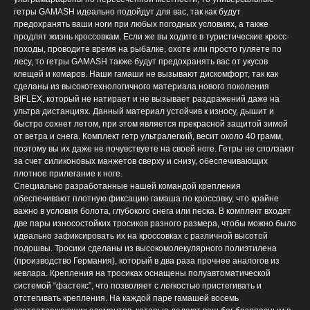
гетры GAMASH идеально подойдут для вас, так как будут
предохранять ваши ноги при любых погодных условиях, а также
продлят жизнь кроссовкам. Если же вы ходите в туристические кросс-
походы, проводите время на рыбалке, охоте или просто гуляете по
лесу, то гетры GAMASH также будут предохранять вас от укусов
клещей и комаров. Наши гамаши не вызывают дискомфорт, так как
сделаны из высокотехнологичного материала нового поколения
BIFLEX, который не натирает и не вызывает раздражений даже на
ультра дистанциях. Данный материал устойчив к износу, дышит и
быстро сохнет летом, при этом является прекрасной защитой зимой
от ветра и снега. Комплект гетр ультралегкий, весит около 40 грамм,
поэтому вы их даже не почувствуете на своей ноге. Гетры не сползают
за счет силиконовых манжетов сверху и снизу, обеспечивающих
плотное прилегание к ноге.
Специально разработанные нашей командой крепления
обеспечивают плотную фиксацию гамаша по кроссовку, что крайне
важно в условия болота, глубокого снега или песка. В комплект входят
две пары износостойких тросиков разного размера, чтобы можно было
идеально зафиксировать их на кроссовках с различной высотой
подошвы. Тросики сделаны из высокомолекулярного полиэтилена
(производство Германия), который в два раза прочнее аналогов из
кевлара. Крепления на тросиках оснащены полуавтоматической
системой “фастекс”, что позволяет с легкостью пристегивать и
отстегивать крепления. На каждой паре гамашей восемь