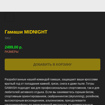
Гамаши MIDNIGHT
SKU:
2499,00
р.
РАЗМЕРЫ
ДОБАВИТЬ В КОРЗИНУ
Разработанные нашей командой гамаши, защищают ваши кроссовки
круглый год от попадания камней, грязи, снега и даже пыли. Гетры
GAMASH подходят как для профессиональных спортсменов, так и для
любителей активного отдыха. Если вы занимаетесь горным бегом,
спортивным ориентированием, скайраннингом (skyrunning), рогейном,
высокогорным восхождением, альпинизмом, преодолеваете
ультрамарафоны по пересеченной местности, то универсальные