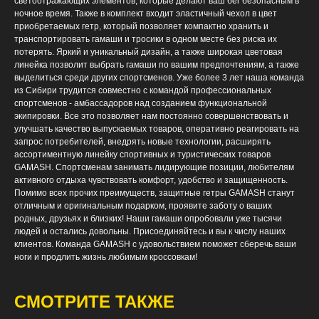
светоотражающих элементов, которые делают ваш бег безопасным в
ночное время. Также в комплект входит эластичный чехол в цвет
приобретаемых гетр, который позволяет компактно хранить и
транспортировать гамаши и тросики в одном месте без риска их
потерять. Яркий и уникальный дизайн, а также широкая цветовая
линейка позволит выбрать гамаши по вашим предпочтениям, а также
выделиться среди других спортсменов. Уже более 3 лет наша команда
из Сибири трудится совместно с командой профессиональных
спортсменов - амбассадоров над созданием функциональной
экипировки. Все это позволяет нам постоянно совершенствовать и
улучшать качество выпускаемых товаров, оперативно реагировать на
запрос потребителей, внедрять новые технологии, расширять
ассортиментную линейку спортивных и туристических товаров
GAMASH. Спортсменам занимать лидирующие позиции, любителям
активного отдыха чувствовать комфорт, удобство и защищенность.
Помимо всех прочих преимуществ, защитные гетры GAMASH станут
отличным и оригинальным подарком, проявите заботу о ваших
родных, друзьях и близких! Наши гамаши опробовали уже тысячи
людей и остались довольны. Присоединяйтесь и вы к числу наших
клиентов. Команда GAMASH с удовольствием поможет сберечь ваши
ноги и продлить жизнь любимым кроссовкам!
СМОТРИТЕ ТАКЖЕ